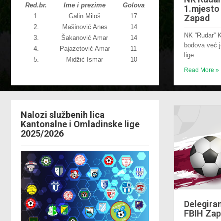
Red.br.
Ime i prezime
Golova
1.mjesto 
1.
Galin Miloš
17
Zapad
2.
Mašinović Anes
14
NK “Rudar” 
3.
Šakanović Amar
14
bodova već j
4.
Pajazetović Amar
11
lige…
5.
Midžić Ismar
10
Read More »
Nalozi službenih lica
Kantonalne i Omladinske lige
2025/2026
Delegiran
FBIH Za