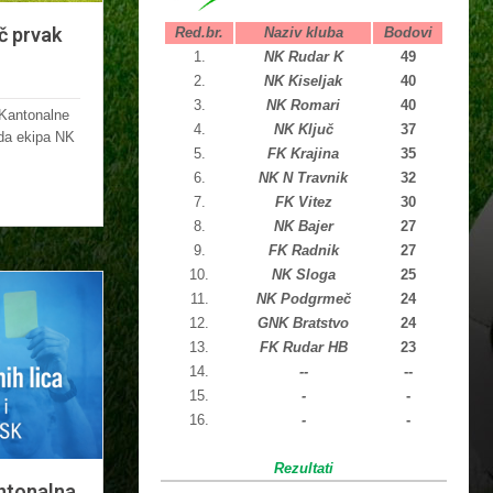
č prvak
Red.br.
Naziv kluba
Bodovi
1.
NK Rudar K
49
2.
NK Kiseljak
40
3.
NK Romari
40
Kantonalne
4.
NK Ključ
37
oda ekipa NK
5.
FK Krajina
35
6.
NK N Travnik
32
7.
FK Vitez
30
8.
NK Bajer
27
9.
FK Radnik
27
10.
NK Sloga
25
11.
NK Podgrmeč
24
12.
GNK Bratstvo
24
13.
FK Rudar HB
23
14.
--
--
15.
-
-
16.
-
-
Rezultati
antonalna