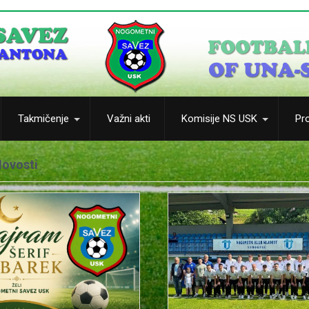
Takmičenje
Važni akti
Komisije NS USK
Pro
Novosti