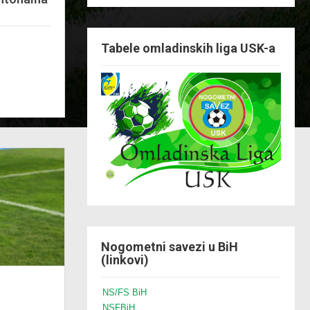
Tabele omladinskih liga USK-a
Nogometni savezi u BiH
(linkovi)
NS/FS BiH
NSFBiH