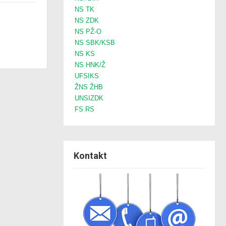
NS TK
NS ZDK
NS PŽ-O
NS SBK/KSB
NS KS
NS HNK/Ž
UFSIKS
ŽNS ŽHB
UNSIZDK
FS RS
Kontakt