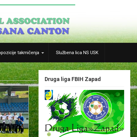
pozicije takmičenja
Službena lica NS USK
Druga liga FBIH Zapad