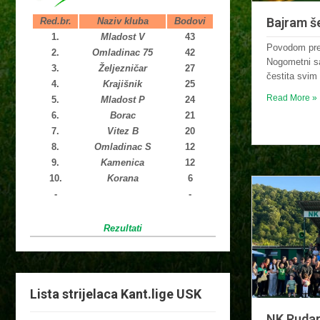
Bajram š
Red.br.
Naziv kluba
Bodovi
1.
Mladost V
43
Povodom pre
2.
Omladinac 75
42
Nogometni sa
3.
Željezničar
27
čestita svim
4.
Krajišnik
25
Read More »
5.
Mladost P
24
6.
Borac
21
7.
Vitez B
20
8.
Omladinac S
12
9.
Kamenica
12
10.
Korana
6
-
-
Rezultati
Lista strijelaca Kant.lige USK
NK Rudar