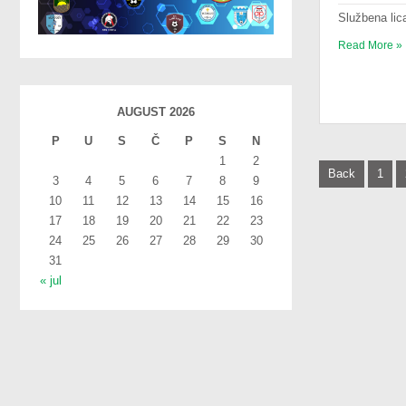
Službena li
Read More »
AUGUST 2026
P
U
S
Č
P
S
N
1
2
P
Back
1
3
4
5
6
7
8
9
o
10
11
12
13
14
15
16
17
18
19
20
21
22
23
s
24
25
26
27
28
29
30
t
31
« jul
s
n
a
v