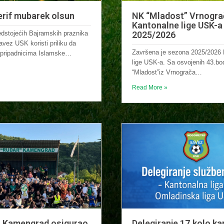
erif mubarek olsun
NK “Mladost” Vrnogra
Kantonalne lige USK-a
dstojećih Bajramskih praznika
2025/2026
vez USK koristi priliku da
Završena je sezona 2025/2026 
 pripadnicima Islamske…
lige USK-a. Sa osvojenih 43.b
“Mladost”iz Vrnograča…
Read More »
 Kamengrad osigurao
Delegiranje 17.kolo k