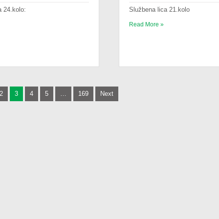
ca 24.kolo:
Službena lica 21.kolo
Read More »
2
3
4
5
…
169
Next