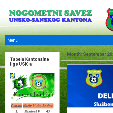
Menu
Month:
Septembar 20
Tabela Kantonalne
lige USK-a
Red.br.
Naziv kluba
Bodovi
1.
Mladost V
43