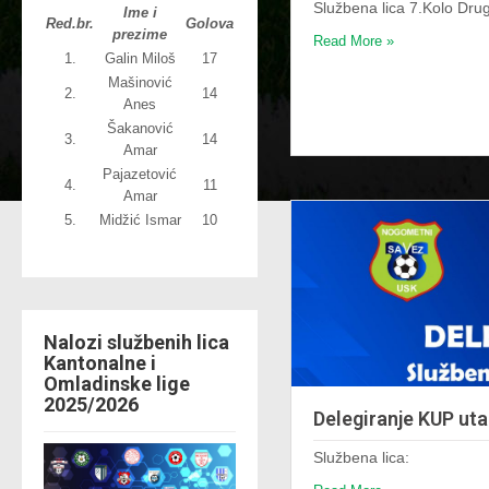
Službena lica 7.Kolo Dr
Ime i
Red.br.
Golova
prezime
Read More »
1.
Galin Miloš
17
Mašinović
2.
14
Anes
Šakanović
3.
14
Amar
Pajazetović
4.
11
Amar
5.
Midžić Ismar
10
Nalozi službenih lica
Kantonalne i
Omladinske lige
2025/2026
Delegiranje KUP ut
Službena lica: