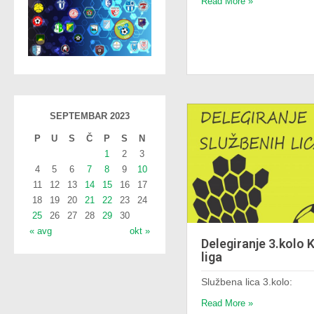
Read More »
SEPTEMBAR 2023
P
U
S
Č
P
S
N
1
2
3
4
5
6
7
8
9
10
11
12
13
14
15
16
17
18
19
20
21
22
23
24
25
26
27
28
29
30
« avg
okt »
Delegiranje 3.kolo 
liga
Službena lica 3.kolo:
Read More »