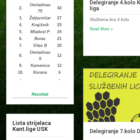
Delegiranje 4.kolo 
Omladinac
liga
2.
42
75
3.
Željezničar
27
Službena lica 4.kolo
4.
Krajišnik
25
Read More »
5.
Mladost P
24
6.
Borac
21
7.
Vitez B
20
Omladinac
8.
12
S
9.
Kamenica
12
10.
Korana
6
-
-
Rezultati
Lista strijelaca
Kant.lige USK
Delegiranje 7.kolo 