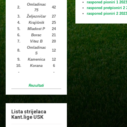
raspored pioniri 1 202
Omladinac
2.
42
raspored pretpioniri 2
75
raspored pioniri 2 202
3.
Željezničar
27
4.
Krajišnik
25
5.
Mladost P
24
6.
Borac
21
7.
Vitez B
20
Omladinac
8.
12
S
9.
Kamenica
12
10.
Korana
6
-
-
Rezultati
Lista strijelaca
Kant.lige USK