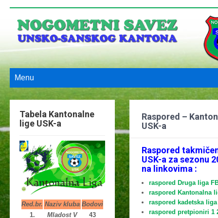
Menu
Tabela Kantonalne
Raspored – Kanton
lige USK-a
USK-a
Raspored takmičen
USK-a za sezonu 2
na linkovima :
raspored Druga liga F
raspored Kantonalna li
raspored kadetska liga
Red.br.
Naziv kluba
Bodovi
raspored pretpioniri 1
1.
Mladost V
43