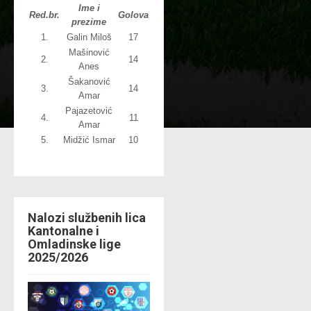
Ime i
Red.br.
Golova
prezime
1.
Galin Miloš
17
Mašinović
2.
14
Anes
Šakanović
3.
14
Amar
Pajazetović
4.
11
Amar
5.
Midžić Ismar
10
Nalozi službenih lica
Kantonalne i
Omladinske lige
2025/2026