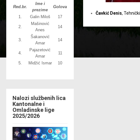
Ime i
Red.br.
Golova
prezime
Čavkić Denis
, Tehničk
1.
Galin Miloš
17
Mašinović
2.
14
Anes
Šakanović
3.
14
Amar
Pajazetović
4.
11
Amar
5.
Midžić Ismar
10
Nalozi službenih lica
Kantonalne i
Omladinske lige
2025/2026