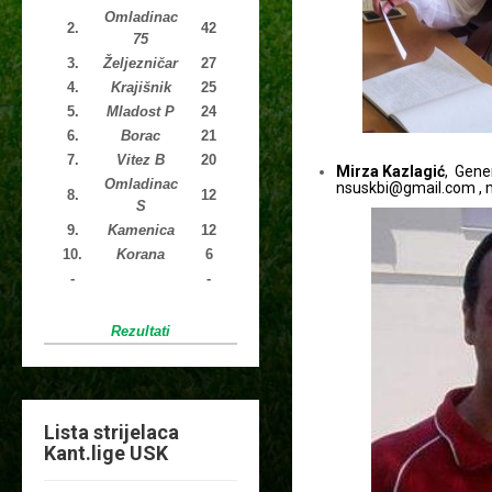
Omladinac
2.
42
75
3.
Željezničar
27
4.
Krajišnik
25
5.
Mladost P
24
6.
Borac
21
7.
Vitez B
20
Mirza Kazlagić
, Gener
Omladinac
nsuskbi@gmail.com , 
8.
12
S
9.
Kamenica
12
10.
Korana
6
-
-
Rezultati
Lista strijelaca
Kant.lige USK