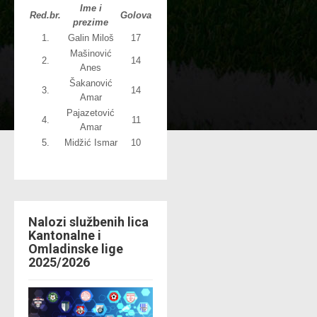
Ime i
Red.br.
Golova
prezime
1.
Galin Miloš
17
Mašinović
2.
14
Anes
Šakanović
3.
14
Amar
Pajazetović
4.
11
Amar
5.
Midžić Ismar
10
Nalozi službenih lica
Kantonalne i
Omladinske lige
2025/2026