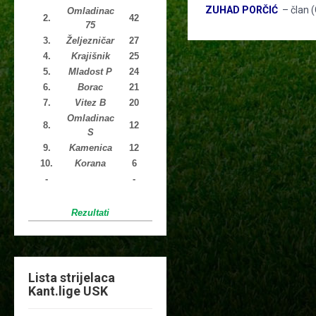
ZUHAD PORČIĆ
– član 
Omladinac
2.
42
75
3.
Željezničar
27
4.
Krajišnik
25
5.
Mladost P
24
6.
Borac
21
7.
Vitez B
20
Omladinac
8.
12
S
9.
Kamenica
12
10.
Korana
6
-
-
Rezultati
Lista strijelaca
Kant.lige USK