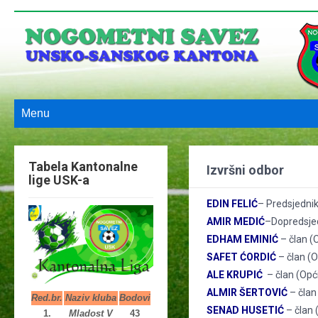
Menu
Tabela Kantonalne
Izvršni odbor
lige USK-a
EDIN FELIĆ
– Predsjednik
AMIR MEDIĆ
–Dopredsjed
EDHAM EMINIĆ
– član (
SAFET ĆORDIĆ
– član (O
ALE KRUPIĆ
– član (Opć
ALMIR ŠERTOVIĆ
– član
Red.br.
Naziv kluba
Bodovi
SENAD HUSETIĆ
– član
1.
Mladost V
43