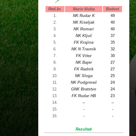
Red.br.
Naziv kluba
Bodovi
1.
NK Rudar K
49
2.
NK Kiseljak
40
3.
NK Romari
40
4.
NK Ključ
37
5.
FK Krajina
35
6.
NK N Travnik
32
7.
FK Vitez
30
8.
NK Bajer
27
9.
FK Radnik
27
10.
NK Sloga
25
11.
NK Podgrmeč
24
12.
GNK Bratstvo
24
13.
FK Rudar HB
23
14.
--
--
15.
-
-
16.
-
-
Rezultati