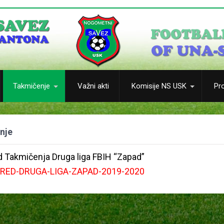
Takmičenje
Važni akti
Komisije NS USK
Pro
nje
 Takmičenja Druga liga FBIH “Zapad”
RED-DRUGA-LIGA-ZAPAD-2019-2020