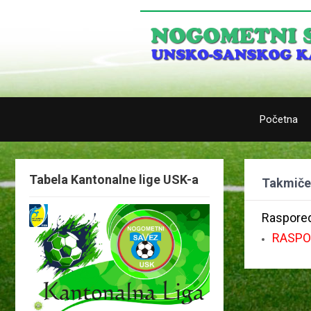
Početna
Tabela Kantonalne lige USK-a
Takmiče
Raspored
RASPO