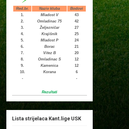
Red.br.
Naziv kluba
Bodovi
1.
Mladost V
43
2.
Omladinac 75
42
3.
Željezničar
27
4.
Krajišnik
25
5.
Mladost P
24
6.
Borac
21
7.
Vitez B
20
8.
Omladinac S
12
9.
Kamenica
12
10.
Korana
6
-
-
Rezultati
Lista strijelaca Kant.lige USK