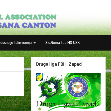
pozicije takmičenja
Službena lica NS USK
Druga liga FBIH Zapad