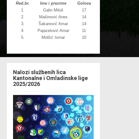
Red.br.
Ime i prezime
Golova
1.
Galin Miloš
17
2.
Mašinović Anes
14
3.
Šakanović Amar
14
4.
Pajazetović Amar
11
5.
Midžić Ismar
10
Nalozi službenih lica
Kantonalne i Omladinske lige
2025/2026