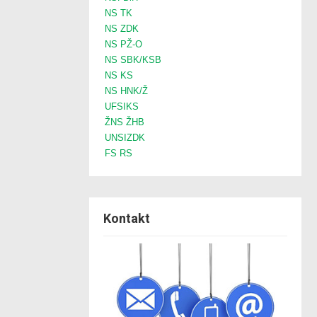
NS TK
NS ZDK
NS PŽ-O
NS SBK/KSB
NS KS
NS HNK/Ž
UFSIKS
ŽNS ŽHB
UNSIZDK
FS RS
Kontakt