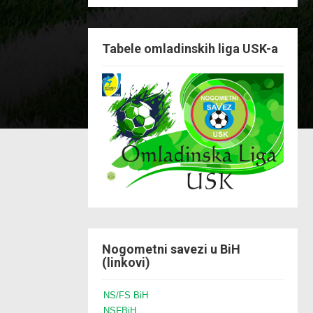
Tabele omladinskih liga USK-a
Nogometni savezi u BiH
(linkovi)
NS/FS BiH
NSFBiH