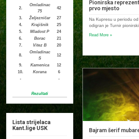
Pionirska reprezent
Omladinac
prvo mjesto
2.
42
75
3.
Željezničar
27
Na Kupresu u periodu od
4.
Krajišnik
25
odigran je Turnir pionirs
5.
Mladost P
24
Read More »
6.
Borac
21
7.
Vitez B
20
Omladinac
8.
12
S
9.
Kamenica
12
10.
Korana
6
-
-
Rezultati
Lista strijelaca
Kant.lige USK
Bajram šerif mubar