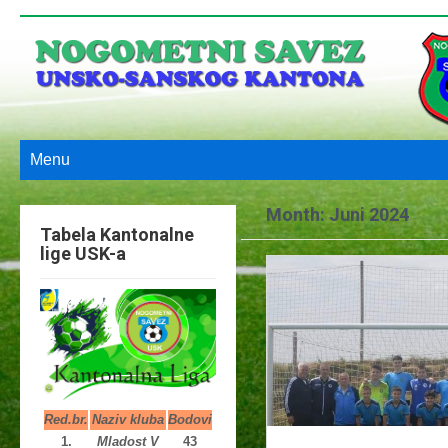
Menu
Month:
Juni 2024
Tabela Kantonalne
lige USK-a
Red.br.
Naziv kluba
Bodovi
1.
Mladost V
43