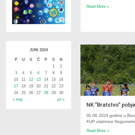
Read More »
JUNI 2024
P
U
S
Č
P
S
N
1
2
3
4
5
6
7
8
9
10
11
12
13
14
15
16
17
18
19
20
21
22
23
24
25
26
27
28
29
30
« maj
jul »
NK “Bratstvo” pobj
05.06.2024 godine u Bosa
KUP utakmice Nogometn
Read More »