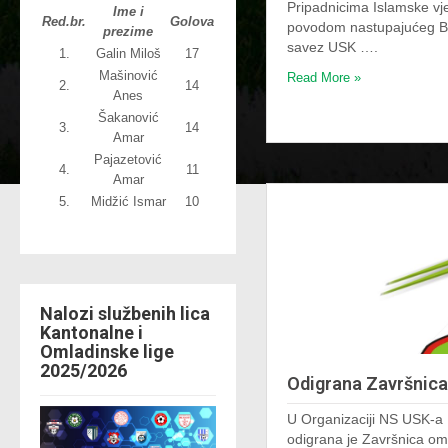
Pripadnicima Islamske vjer
Ime i
Red.br.
Golova
povodom nastupajućeg Ba
prezime
savez USK ….
1.
Galin Miloš
17
Mašinović
Read More »
2.
14
Anes
Šakanović
3.
14
Amar
Pajazetović
4.
11
Amar
5.
Midžić Ismar
10
Nalozi službenih lica
Kantonalne i
Omladinske lige
2025/2026
Odigrana Završnica
U Organizaciji NS USK-a 
odigrana je Završnica om