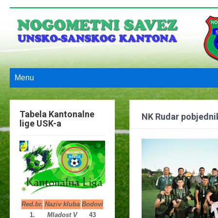
Menu
Tabela Kantonalne
NK Rudar pobjedni
lige USK-a
Red.br.
Naziv kluba
Bodovi
1.
Mladost V
43