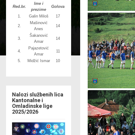
Ime i
Red.br.
Golova
prezime
1.
Galin Miloš
17
Mašinović
2.
14
Anes
Šakanović
3.
14
Amar
Pajazetović
4.
11
Amar
5.
Midžić Ismar
10
Nalozi službenih lica
Kantonalne i
Omladinske lige
2025/2026