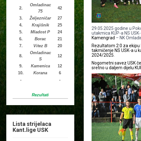
Omladinac
2.
42
75
3.
Željezničar
27
4.
Krajišnik
25
29.05.2025 godine u Poko
5.
Mladost P
24
utakmica KUP-a NS USK-
Kamengrad
– NK Omladin
6.
Borac
21
Rezultatom 2:0 za ekipu
7.
Vitez B
20
takmičenje NS USK-a u k
Omladinac
2024/2025.
8.
12
S
Nogometni savez USK čest
9.
Kamenica
12
sretno u daljem dijelu KU
10.
Korana
6
-
-
Rezultati
Lista strijelaca
Kant.lige USK