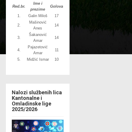
Ime i
Red.br.
Golova
prezime
1.
Galin Miloš
17
Mašinović
2.
14
Anes
Šakanović
3.
14
Amar
Pajazetović
4.
11
Amar
5.
Midžić Ismar
10
Nalozi službenih lica
Kantonalne i
Omladinske lige
2025/2026