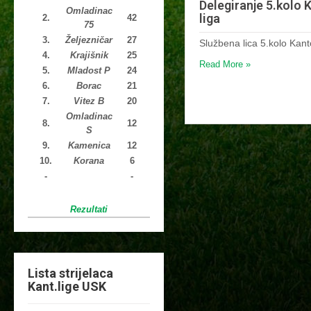
Delegiranje 5.kolo 
Omladinac
liga
2.
42
75
3.
Željezničar
27
Službena lica 5.kolo Kant
4.
Krajišnik
25
Read More »
5.
Mladost P
24
6.
Borac
21
7.
Vitez B
20
Omladinac
8.
12
S
9.
Kamenica
12
10.
Korana
6
-
-
Rezultati
Lista strijelaca
Kant.lige USK