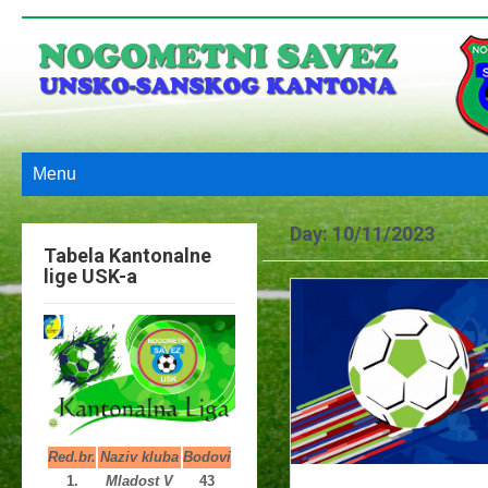
Menu
Day:
10/11/2023
Tabela Kantonalne
lige USK-a
Red.br.
Naziv kluba
Bodovi
1.
Mladost V
43