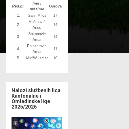
Ime i
Red.br.
Golova
prezime
1.
Galin Miloš
17
Mašinović
2.
14
Anes
Šakanović
3.
14
Amar
Pajazetović
4.
11
Amar
5.
Midžić Ismar
10
Nalozi službenih lica
Kantonalne i
Omladinske lige
2025/2026