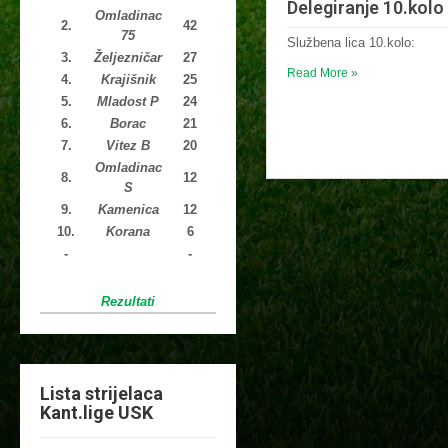
Delegiranje 10.kolo
Omladinac
2.
42
75
Službena lica 10.kolo:
3.
Željezničar
27
Read More »
4.
Krajišnik
25
5.
Mladost P
24
6.
Borac
21
7.
Vitez B
20
Omladinac
8.
12
S
9.
Kamenica
12
10.
Korana
6
-
-
Rezultati
Lista strijelaca
Kant.lige USK