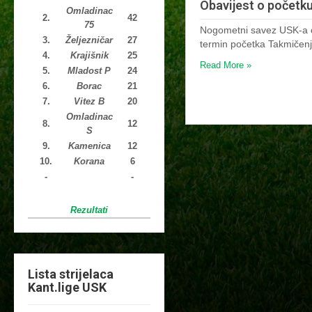
Obavijest o početk
Omladinac
2.
42
75
Nogometni savez USK-a o
3.
Željezničar
27
termin početka Takmičen
4.
Krajišnik
25
Read More »
5.
Mladost P
24
6.
Borac
21
7.
Vitez B
20
Omladinac
8.
12
S
9.
Kamenica
12
10.
Korana
6
-
-
Rezultati
Lista strijelaca
Kant.lige USK