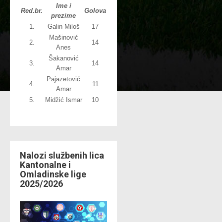
Ime i
Red.br.
Golova
prezime
1.
Galin Miloš
17
Mašinović
2.
14
Anes
Šakanović
3.
14
Amar
Pajazetović
4.
11
Amar
5.
Midžić Ismar
10
Nalozi službenih lica
Kantonalne i
Omladinske lige
2025/2026