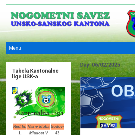
Menu
Day:
06/02/2025
Tabela Kantonalne
lige USK-a
Red.br.
Naziv kluba
Bodovi
1.
Mladost V
43