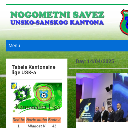
Menu
Day:
14/04/2025
Tabela Kantonalne
lige USK-a
Red.br.
Naziv kluba
Bodovi
1.
Mladost V
43