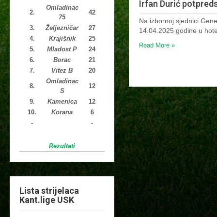
Irfan Durić potpred
Omladinac
2.
42
75
Na izbornoj sjednici Gen
3.
Željezničar
27
14.04.2025 godine u hot
4.
Krajišnik
25
Read More »
5.
Mladost P
24
6.
Borac
21
7.
Vitez B
20
Omladinac
8.
12
S
9.
Kamenica
12
10.
Korana
6
-
-
Rezultati
Lista strijelaca
Kant.lige USK