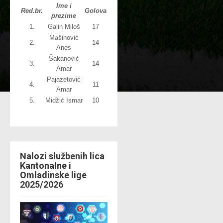
Ime i
Red.br.
Golova
prezime
1.
Galin Miloš
17
Mašinović
2.
14
Anes
Šakanović
3.
14
Amar
Pajazetović
4.
11
Amar
5.
Midžić Ismar
10
Nalozi službenih lica
Kantonalne i
Omladinske lige
2025/2026