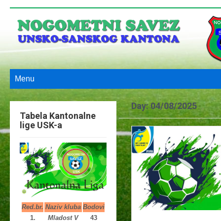
Menu
Day:
04/08/2025
Tabela Kantonalne
lige USK-a
Red.br.
Naziv kluba
Bodovi
1.
Mladost V
43