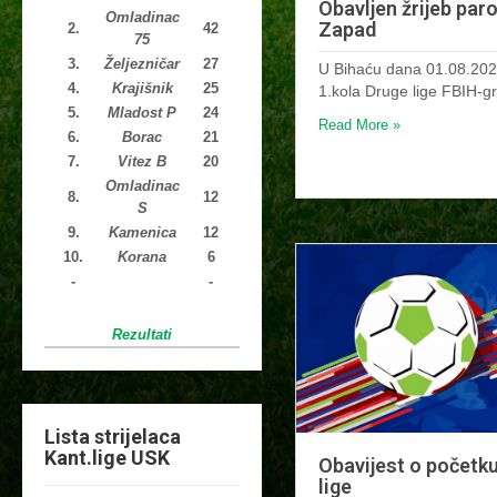
Obavljen žrijeb par
Omladinac
Zapad
2.
42
75
3.
Željezničar
27
U Bihaću dana 01.08.2025
4.
Krajišnik
25
1.kola Druge lige FBIH-
5.
Mladost P
24
Read More »
6.
Borac
21
7.
Vitez B
20
Omladinac
8.
12
S
9.
Kamenica
12
10.
Korana
6
-
-
Rezultati
Lista strijelaca
Kant.lige USK
Obavijest o početk
lige