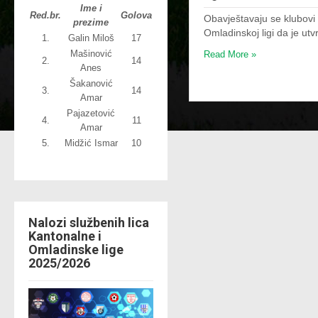
Ime i
Red.br.
Golova
Obavještavaju se klubovi 
prezime
Omladinskoj ligi da je u
1.
Galin Miloš
17
Mašinović
Read More »
2.
14
Anes
Šakanović
3.
14
Amar
Pajazetović
4.
11
Amar
5.
Midžić Ismar
10
Nalozi službenih lica
Kantonalne i
Omladinske lige
2025/2026