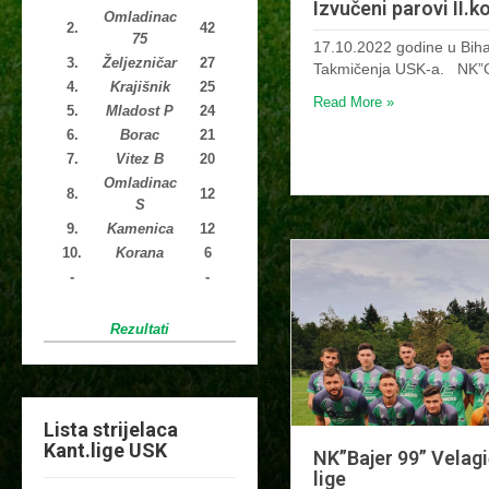
Izvučeni parovi II.
Omladinac
2.
42
75
17.10.2022 godine u Biha
3.
Željezničar
27
Takmičenja USK-a. NK”
4.
Krajišnik
25
Read More »
5.
Mladost P
24
6.
Borac
21
7.
Vitez B
20
Omladinac
8.
12
S
9.
Kamenica
12
10.
Korana
6
-
-
Rezultati
Lista strijelaca
Kant.lige USK
NK”Bajer 99” Velagi
lige