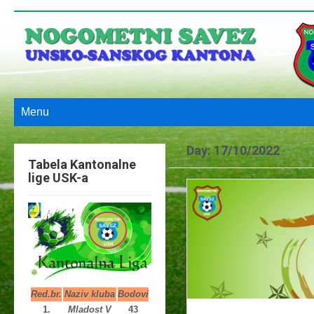
Menu
Day:
17/10/2022
Tabela Kantonalne
lige USK-a
Red.br.
Naziv kluba
Bodovi
1.
Mladost V
43