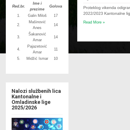
Ime i
Red.br.
Golova
Proteklog vikenda odigra
prezime
2022/2023 Kantonalne li
1.
Galin Miloš
17
Mašinović
Read More »
2.
14
Anes
Šakanović
3.
14
Amar
Pajazetović
4.
11
Amar
5.
Midžić Ismar
10
Nalozi službenih lica
Kantonalne i
Omladinske lige
2025/2026