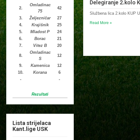
Delegiranje 2.kolo
Omladinac
2.
42
75
Službena lica 2.kolo KUP 
3.
Željezničar
27
Read More »
4.
Krajišnik
25
5.
Mladost P
24
6.
Borac
21
7.
Vitez B
20
Omladinac
8.
12
S
9.
Kamenica
12
10.
Korana
6
-
-
Rezultati
Lista strijelaca
Kant.lige USK