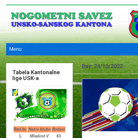
Menu
Day:
24/10/2022
Tabela Kantonalne
lige USK-a
Red.br.
Naziv kluba
Bodovi
1.
Mladost V
43