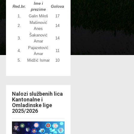
Ime i
Red.br.
Golova
prezime
1.
Galin Miloš
17
Mašinović
2.
14
Anes
Šakanović
3.
14
Amar
Pajazetović
4.
11
Amar
5.
Midžić Ismar
10
Nalozi službenih lica
Kantonalne i
Omladinske lige
2025/2026