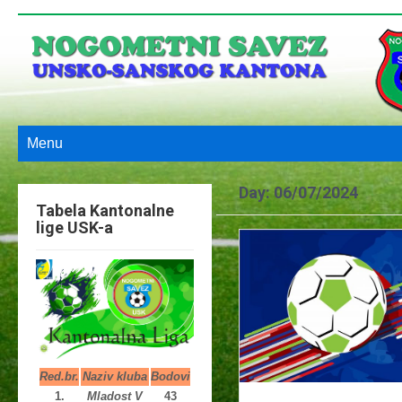
Menu
Day:
06/07/2024
Tabela Kantonalne
lige USK-a
Red.br.
Naziv kluba
Bodovi
1.
Mladost V
43