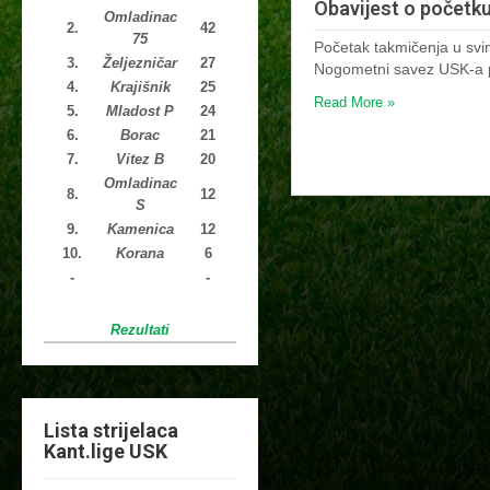
Obavijest o početk
Omladinac
2.
42
75
Početak takmičenja u svi
3.
Željezničar
27
Nogometni savez USK-a 
4.
Krajišnik
25
Read More »
5.
Mladost P
24
6.
Borac
21
7.
Vitez B
20
Omladinac
8.
12
S
9.
Kamenica
12
10.
Korana
6
-
-
Rezultati
Lista strijelaca
Kant.lige USK