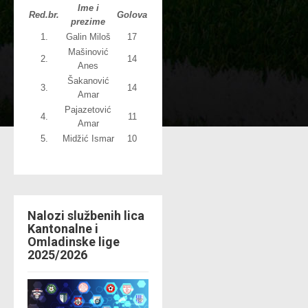
Ime i
Red.br.
Golova
prezime
1.
Galin Miloš
17
Mašinović
2.
14
Anes
Šakanović
3.
14
Amar
Pajazetović
4.
11
Amar
5.
Midžić Ismar
10
Nalozi službenih lica
Kantonalne i
Omladinske lige
2025/2026