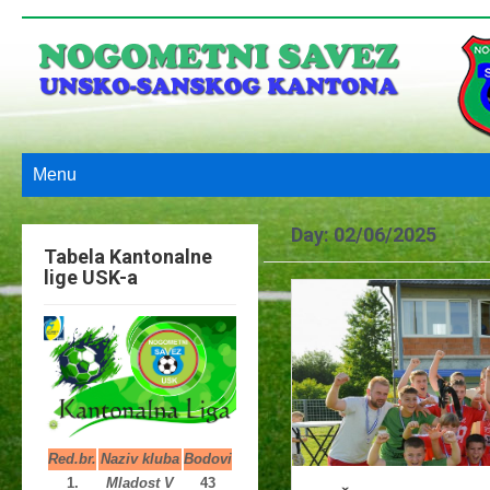
Menu
Day:
02/06/2025
Tabela Kantonalne
lige USK-a
Red.br.
Naziv kluba
Bodovi
1.
Mladost V
43