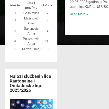
29.05.2025 godine u Poko
Ime i
Red.br.
Golova
utakmica KUP-a NS USK
prezime
1.
Galin Miloš
17
Read More »
Mašinović
2.
14
Anes
Šakanović
3.
14
Amar
Pajazetović
4.
11
Amar
5.
Midžić Ismar
10
Nalozi službenih lica
Kantonalne i
Omladinske lige
2025/2026