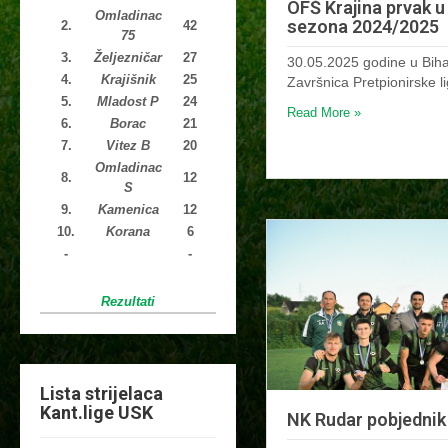
OFŠ Krajina prvak u 
Omladinac
sezona 2024/2025
2.
42
75
3.
Željezničar
27
30.05.2025 godine u Biha
4.
Krajišnik
25
Završnica Pretpionirske
5.
Mladost P
24
Read More »
6.
Borac
21
7.
Vitez B
20
Omladinac
8.
12
S
9.
Kamenica
12
10.
Korana
6
-
-
Rezultati
Lista strijelaca
Kant.lige USK
NK Rudar pobjednik