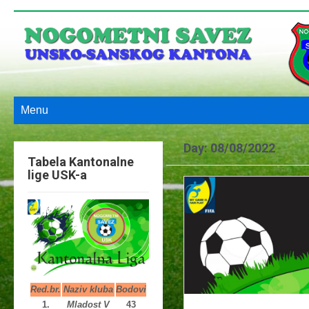
Menu
Day:
08/08/2022
Tabela Kantonalne
lige USK-a
Red.br.
Naziv kluba
Bodovi
1.
Mladost V
43