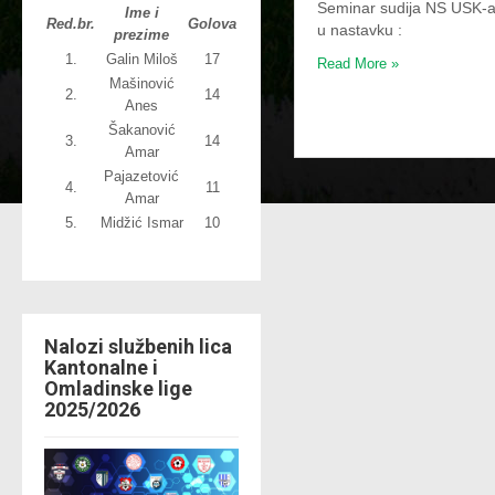
Seminar sudija NS USK-a 
Ime i
Red.br.
Golova
u nastavku :
prezime
1.
Galin Miloš
17
Read More »
Mašinović
2.
14
Anes
Šakanović
3.
14
Amar
Pajazetović
4.
11
Amar
5.
Midžić Ismar
10
Nalozi službenih lica
Kantonalne i
Omladinske lige
2025/2026