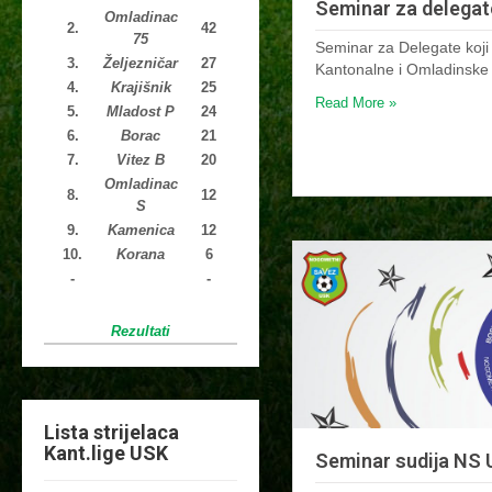
Seminar za delegat
Omladinac
2.
42
75
Seminar za Delegate koji
3.
Željezničar
27
Kantonalne i Omladinske
4.
Krajišnik
25
Read More »
5.
Mladost P
24
6.
Borac
21
7.
Vitez B
20
Omladinac
8.
12
S
9.
Kamenica
12
10.
Korana
6
-
-
Rezultati
Lista strijelaca
Kant.lige USK
Seminar sudija NS 