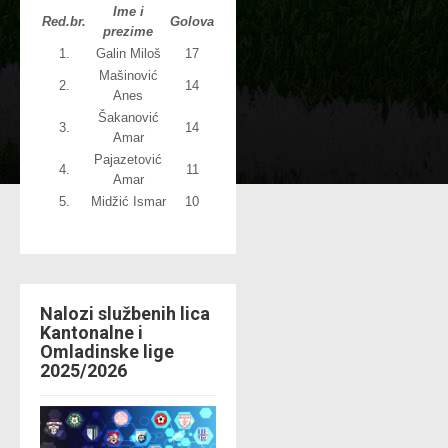
Ime i
Red.br.
Golova
prezime
1.
Galin Miloš
17
Mašinović
2.
14
Anes
Šakanović
3.
14
Amar
Pajazetović
4.
11
Amar
5.
Midžić Ismar
10
Nalozi službenih lica
Kantonalne i
Omladinske lige
2025/2026