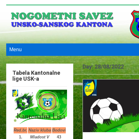
Menu
Day:
28/08/2022
Tabela Kantonalne
lige USK-a
Red.br.
Naziv kluba
Bodovi
1.
Mladost V
43