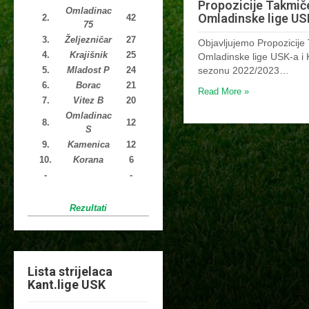
Propozicije Takmič
Omladinac
Omladinske lige US
2.
42
75
3.
Željezničar
27
Objavljujemo Propozicije
4.
Krajišnik
25
Omladinske lige USK-a i
sezonu 2022/2023…
5.
Mladost P
24
6.
Borac
21
Read More »
7.
Vitez B
20
Omladinac
8.
12
S
9.
Kamenica
12
10.
Korana
6
-
-
Rezultati
Lista strijelaca
Kant.lige USK