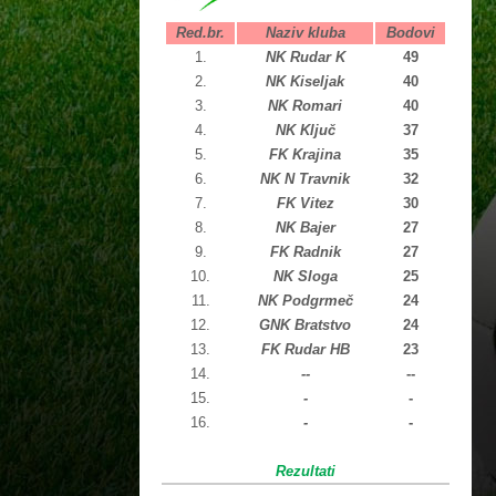
Red.br.
Naziv kluba
Bodovi
1.
NK Rudar K
49
2.
NK Kiseljak
40
3.
NK Romari
40
4.
NK Ključ
37
5.
FK Krajina
35
6.
NK N Travnik
32
7.
FK Vitez
30
8.
NK Bajer
27
9.
FK Radnik
27
10.
NK Sloga
25
11.
NK Podgrmeč
24
12.
GNK Bratstvo
24
13.
FK Rudar HB
23
14.
--
--
15.
-
-
16.
-
-
Rezultati