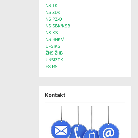
NS TK
NS ZDK
NS PŽ-O
NS SBK/KSB
NS KS
NS HNK/Ž
UFSIKS
ŽNS ŽHB
UNSIZDK
FS RS
Kontakt