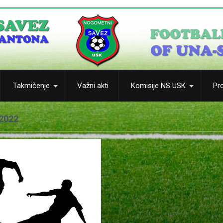
Takmičenje
Važni akti
Komisije NS USK
Pro
2022