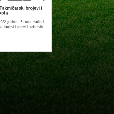
Takmičarski brojevi i
kola
022 godine u Bihaću Izvučeni
i brojevi i parovi 1.kola svih