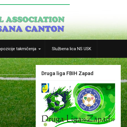
pozicije takmičenja
Službena lica NS USK
Druga liga FBIH Zapad