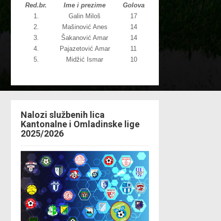
Red.br.
Ime i prezime
Golova
1.
Galin Miloš
17
2.
Mašinović Anes
14
3.
Šakanović Amar
14
4.
Pajazetović Amar
11
5.
Midžić Ismar
10
Nalozi službenih lica
Kantonalne i Omladinske lige
2025/2026