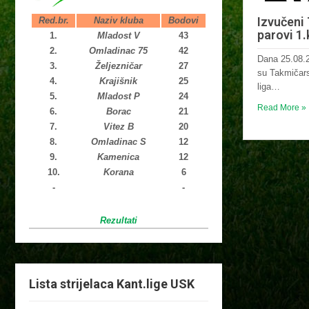
Izvučeni 
Red.br.
Naziv kluba
Bodovi
parovi 1.
1.
Mladost V
43
2.
Omladinac 75
42
Dana 25.08.2
3.
Željezničar
27
su Takmičarsk
4.
Krajišnik
25
liga…
5.
Mladost P
24
Read More »
6.
Borac
21
7.
Vitez B
20
8.
Omladinac S
12
9.
Kamenica
12
10.
Korana
6
-
-
Rezultati
Lista strijelaca Kant.lige USK