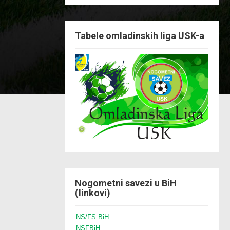
Tabele omladinskih liga USK-a
Nogometni savezi u BiH
(linkovi)
NS/FS BiH
NSFBiH