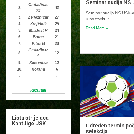
Seminar sudija NS 
Omladinac
2.
42
75
Seminar sudija NS USK-a 
3.
Željezničar
27
u nastavku :
4.
Krajišnik
25
Read More »
5.
Mladost P
24
6.
Borac
21
7.
Vitez B
20
Omladinac
8.
12
S
9.
Kamenica
12
10.
Korana
6
-
-
Rezultati
Lista strijelaca
Kant.lige USK
Određen termin poč
selekcija