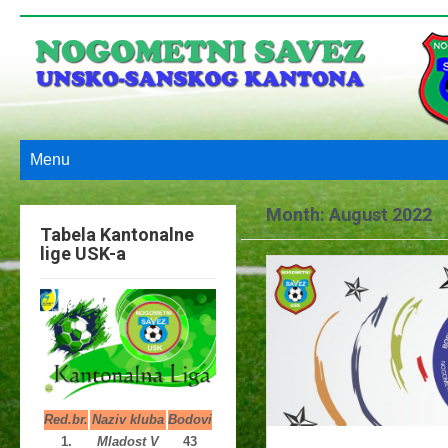
Menu
Month:
August 2022
Tabela Kantonalne
lige USK-a
Red.br.
Naziv kluba
Bodovi
1.
Mladost V
43