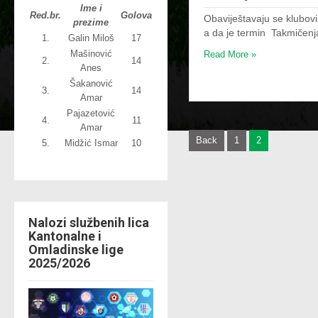
Ime i
Red.br.
Golova
Obaviještavaju se klubov
prezime
a da je termin Takmičen
1.
Galin Miloš
17
Mašinović
Read More »
2.
14
Anes
Šakanović
3.
14
Amar
Pajazetović
4.
11
Amar
P
Back
1
2
5.
Midžić Ismar
10
o
s
t
Nalozi službenih lica
s
Kantonalne i
Omladinske lige
n
2025/2026
a
v