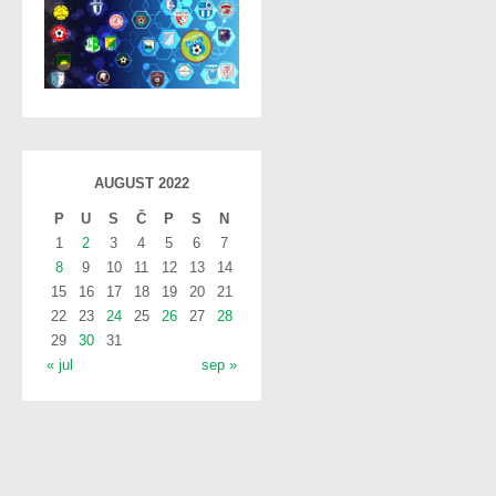
i
g
a
t
i
AUGUST 2022
o
P
U
S
Č
P
S
N
n
1
2
3
4
5
6
7
8
9
10
11
12
13
14
15
16
17
18
19
20
21
22
23
24
25
26
27
28
29
30
31
« jul
sep »